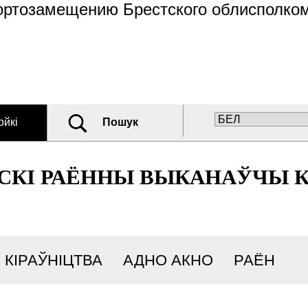
ортозамещению Брестского облисполко
ойкі
Пошук
СКІ РАЁННЫ ВЫКАНАЎЧЫ 
КІРАЎНІЦТВА
АДНО АКНО
РАЁН