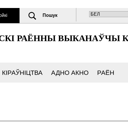
ойкі
Пошук
СКІ РАЁННЫ ВЫКАНАЎЧЫ 
КІРАЎНІЦТВА
АДНО АКНО
РАЁН