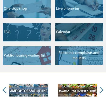
One-stop shop
Live phone-ins
FAQ
Сalendar
Electronic complaints and
Public housing waiting list
requests