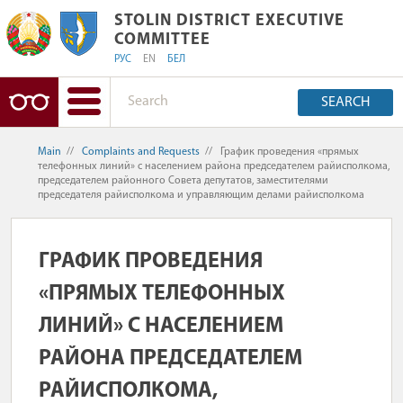
STOLIN DISTRICT EXECUTIVE COMMIT
STOLIN DISTRICT EXECUTIVE
COMMITTEE
РУС
EN
БЕЛ
SEARCH
Main
//
Complaints and Requests
//
График проведения «прямых
телефонных линий» с населением района председателем райисполкома,
председателем районного Совета депутатов, заместителями
председателя райисполкома и управляющим делами райисполкома
ГРАФИК ПРОВЕДЕНИЯ
«ПРЯМЫХ ТЕЛЕФОННЫХ
ЛИНИЙ» С НАСЕЛЕНИЕМ
РАЙОНА ПРЕДСЕДАТЕЛЕМ
РАЙИСПОЛКОМА,